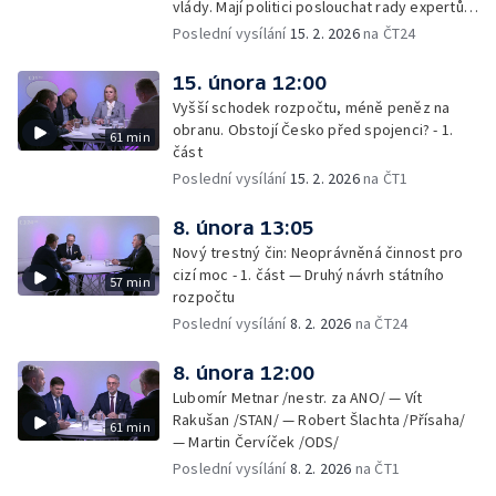
vlády. Mají politici poslouchat rady expertů,
nebo mají svou hlavu?
Poslední vysílání
15. 2. 2026
na ČT24
15. února 12:00
Vyšší schodek rozpočtu, méně peněz na
obranu. Obstojí Česko před spojenci? - 1.
61 min
část
Poslední vysílání
15. 2. 2026
na ČT1
8. února 13:05
Nový trestný čin: Neoprávněná činnost pro
cizí moc - 1. část — Druhý návrh státního
57 min
rozpočtu
Poslední vysílání
8. 2. 2026
na ČT24
8. února 12:00
Lubomír Metnar /nestr. za ANO/ — Vít
Rakušan /STAN/ — Robert Šlachta /Přísaha/
61 min
— Martin Červíček /ODS/
Poslední vysílání
8. 2. 2026
na ČT1