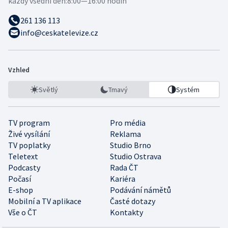
každý všední den:
8:00—16:00 hodin
261 136 113
info@ceskatelevize.cz
Vzhled
Světlý
Tmavý
Systém
TV program
Pro média
Živé vysílání
Reklama
TV poplatky
Studio Brno
Teletext
Studio Ostrava
Podcasty
Rada ČT
Počasí
Kariéra
E-shop
Podávání námětů
Mobilní a TV aplikace
Časté dotazy
Vše o ČT
Kontakty