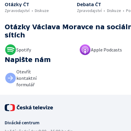
Otázky ČT
Debata ČT
Zpravodajství
Diskuze
Zpravodajství
Diskuze
Po
Otázky Václava Moravce
na sociál
sítích
Spotify
Apple Podcasts
Napište nám
Otevřít
kontaktní
formulář
Divácké centrum