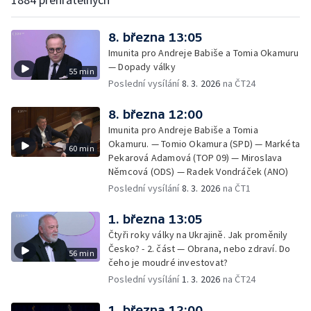
8. března 13:05
Imunita pro Andreje Babiše a Tomia Okamuru
— Dopady války
55 min
Poslední vysílání
8. 3. 2026
na ČT24
8. března 12:00
Imunita pro Andreje Babiše a Tomia
Okamuru. — Tomio Okamura (SPD) — Markéta
60 min
Pekarová Adamová (TOP 09) — Miroslava
Němcová (ODS) — Radek Vondráček (ANO)
Poslední vysílání
8. 3. 2026
na ČT1
1. března 13:05
Čtyři roky války na Ukrajině. Jak proměnily
Česko? - 2. část — Obrana, nebo zdraví. Do
56 min
čeho je moudré investovat?
Poslední vysílání
1. 3. 2026
na ČT24
1. března 12:00