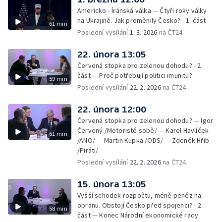
Americko - Íránská válka — Čtyři roky války
na Ukrajině. Jak proměnily Česko? - 1. část
61 min
Poslední vysílání
1. 3. 2026
na ČT24
22. února 13:05
Červená stopka pro zelenou dohodu? - 2.
část — Proč potřebují politici imunitu?
59 min
Poslední vysílání
22. 2. 2026
na ČT24
22. února 12:00
Červená stopka pro zelenou dohodu? — Igor
Červený /Motoristé sobě/ — Karel Havlíček
61 min
/ANO/ — Martin Kupka /ODS/ — Zdeněk Hřib
/Piráti/
Poslední vysílání
22. 2. 2026
na ČT24
15. února 13:05
Vyšší schodek rozpočtu, méně peněz na
obranu. Obstojí Česko před spojenci? - 2.
58 min
část — Konec Národní ekonomické rady