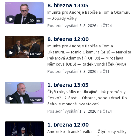
8. března 13:05
Imunita pro Andreje Babiše a Tomia Okamuru
— Dopady války
55 min
Poslední vysílání
8. 3. 2026
na ČT24
8. března 12:00
Imunita pro Andreje Babiše a Tomia
Okamuru. — Tomio Okamura (SPD) — Markéta
60 min
Pekarová Adamová (TOP 09) — Miroslava
Němcová (ODS) — Radek Vondráček (ANO)
Poslední vysílání
8. 3. 2026
na ČT1
1. března 13:05
Čtyři roky války na Ukrajině. Jak proměnily
Česko? - 2. část — Obrana, nebo zdraví. Do
56 min
čeho je moudré investovat?
Poslední vysílání
1. 3. 2026
na ČT24
1. března 12:00
Americko - Íránská válka — Čtyři roky války