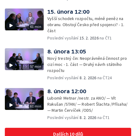
15. února 12:00
Vyšší schodek rozpočtu, méně peněz na
obranu. Obstojí Česko před spojenci? - 1.
61 min
část
Poslední vysílání
15. 2. 2026
na ČT1
8. února 13:05
Nový trestný čin: Neoprávněná činnost pro
cizí moc - 1. část — Druhý návrh státního
57 min
rozpočtu
Poslední vysílání
8. 2. 2026
na ČT24
8. února 12:00
Lubomír Metnar /nestr. za ANO/ — Vít
Rakušan /STAN/ — Robert Šlachta /Přísaha/
61 min
— Martin Červíček /ODS/
Poslední vysílání
8. 2. 2026
na ČT1
Dalších 10 dílů