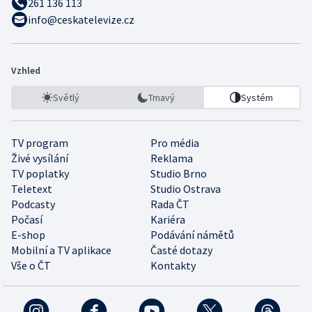
261 136 113
info@ceskatelevize.cz
Vzhled
Světlý
Tmavý
Systém
TV program
Pro média
Živé vysílání
Reklama
TV poplatky
Studio Brno
Teletext
Studio Ostrava
Podcasty
Rada ČT
Počasí
Kariéra
E-shop
Podávání námětů
Mobilní a TV aplikace
Časté dotazy
Vše o ČT
Kontakty