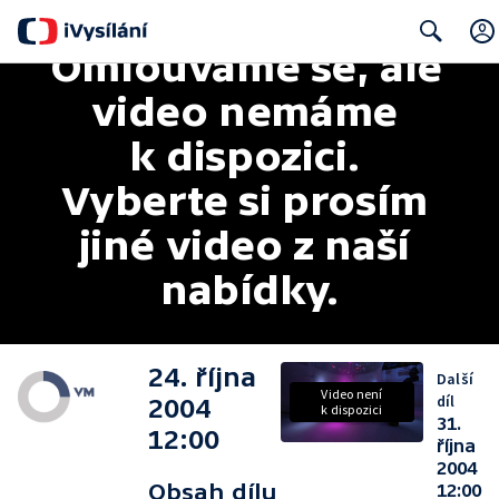
Omlouváme se, ale 
Search
video nemáme 
k dispozici. 
Vyberte si prosím 
jiné video z naší 
nabídky.
24. října
Další
Video není
díl
2004
k dispozici
31.
12:00
října
2004
Obsah dílu
12:00