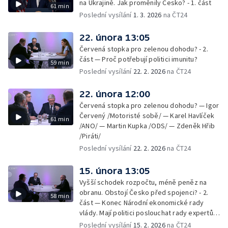
na Ukrajině. Jak proměnily Česko? - 1. část
61 min
Poslední vysílání
1. 3. 2026
na ČT24
22. února 13:05
Červená stopka pro zelenou dohodu? - 2.
část — Proč potřebují politici imunitu?
59 min
Poslední vysílání
22. 2. 2026
na ČT24
22. února 12:00
Červená stopka pro zelenou dohodu? — Igor
Červený /Motoristé sobě/ — Karel Havlíček
61 min
/ANO/ — Martin Kupka /ODS/ — Zdeněk Hřib
/Piráti/
Poslední vysílání
22. 2. 2026
na ČT24
15. února 13:05
Vyšší schodek rozpočtu, méně peněz na
obranu. Obstojí Česko před spojenci? - 2.
58 min
část — Konec Národní ekonomické rady
vlády. Mají politici poslouchat rady expertů,
nebo mají svou hlavu?
Poslední vysílání
15. 2. 2026
na ČT24