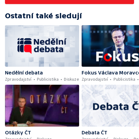
Ostatní také sledují
Nedělní debata
Fokus Václava Moravc
Zpravodajství
Publicistika
Diskuze
Zpravodajství
Publicistika
Otázky ČT
Debata ČT
Zpravodajství
Diskuze
Zpravodajství
Diskuze
Po