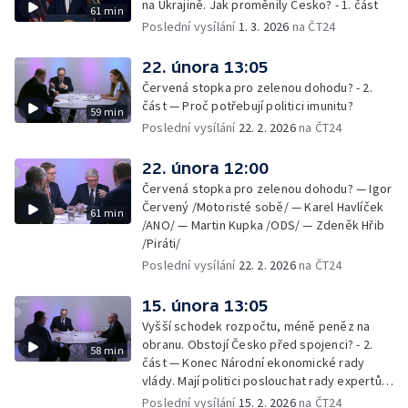
na Ukrajině. Jak proměnily Česko? - 1. část
61 min
Poslední vysílání
1. 3. 2026
na ČT24
22. února 13:05
Červená stopka pro zelenou dohodu? - 2.
část — Proč potřebují politici imunitu?
59 min
Poslední vysílání
22. 2. 2026
na ČT24
22. února 12:00
Červená stopka pro zelenou dohodu? — Igor
Červený /Motoristé sobě/ — Karel Havlíček
61 min
/ANO/ — Martin Kupka /ODS/ — Zdeněk Hřib
/Piráti/
Poslední vysílání
22. 2. 2026
na ČT24
15. února 13:05
Vyšší schodek rozpočtu, méně peněz na
obranu. Obstojí Česko před spojenci? - 2.
58 min
část — Konec Národní ekonomické rady
vlády. Mají politici poslouchat rady expertů,
nebo mají svou hlavu?
Poslední vysílání
15. 2. 2026
na ČT24