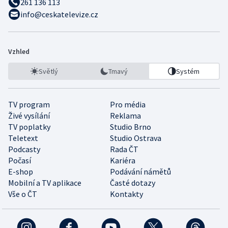
261 136 113
info@ceskatelevize.cz
Vzhled
Světlý
Tmavý
Systém
TV program
Pro média
Živé vysílání
Reklama
TV poplatky
Studio Brno
Teletext
Studio Ostrava
Podcasty
Rada ČT
Počasí
Kariéra
E-shop
Podávání námětů
Mobilní a TV aplikace
Časté dotazy
Vše o ČT
Kontakty