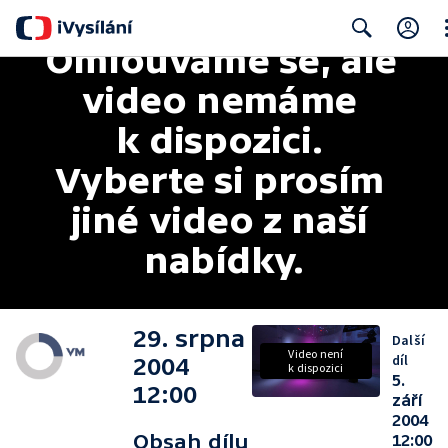
Omlouváme se, ale 
Cl
Search
video nemáme 
k dispozici. 
Vyberte si prosím 
jiné video z naší 
nabídky.
29. srpna
Další
Video není
díl
2004
k dispozici
5.
12:00
září
2004
Obsah dílu
12:00