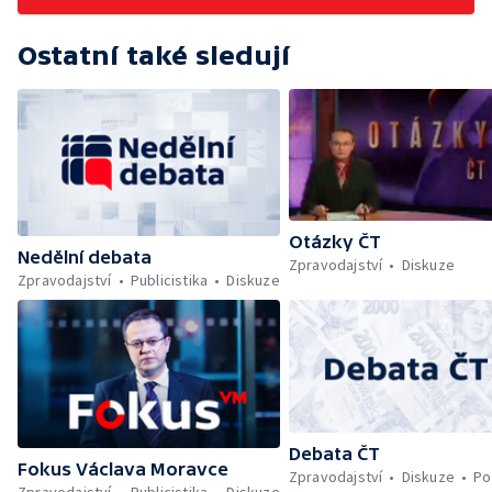
Ostatní také sledují
Otázky ČT
Nedělní debata
Zpravodajství
Diskuze
Zpravodajství
Publicistika
Diskuze
Debata ČT
Fokus Václava Moravce
Zpravodajství
Diskuze
Po
Zpravodajství
Publicistika
Diskuze