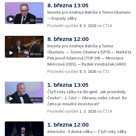
8. března 13:05
Imunita pro Andreje Babiše a Tomia Okamuru
— Dopady války
55 min
Poslední vysílání
8. 3. 2026
na ČT24
8. března 12:00
Imunita pro Andreje Babiše a Tomia
Okamuru. — Tomio Okamura (SPD) — Markéta
60 min
Pekarová Adamová (TOP 09) — Miroslava
Němcová (ODS) — Radek Vondráček (ANO)
Poslední vysílání
8. 3. 2026
na ČT1
1. března 13:05
Čtyři roky války na Ukrajině. Jak proměnily
Česko? - 2. část — Obrana, nebo zdraví. Do
56 min
čeho je moudré investovat?
Poslední vysílání
1. 3. 2026
na ČT24
1. března 12:00
Americko - Íránská válka — Čtyři roky války