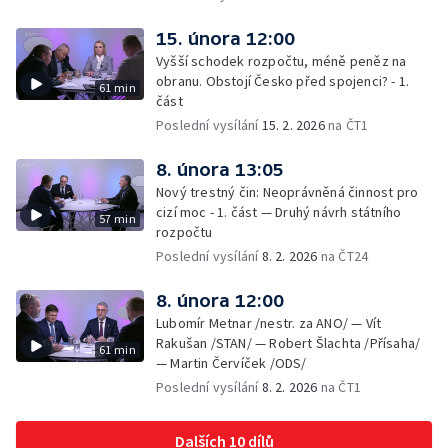
15. února 12:00
Vyšší schodek rozpočtu, méně peněz na
obranu. Obstojí Česko před spojenci? - 1.
61 min
část
Poslední vysílání
15. 2. 2026
na ČT1
8. února 13:05
Nový trestný čin: Neoprávněná činnost pro
cizí moc - 1. část — Druhý návrh státního
57 min
rozpočtu
Poslední vysílání
8. 2. 2026
na ČT24
8. února 12:00
Lubomír Metnar /nestr. za ANO/ — Vít
Rakušan /STAN/ — Robert Šlachta /Přísaha/
61 min
— Martin Červíček /ODS/
Poslední vysílání
8. 2. 2026
na ČT1
Dalších 10 dílů