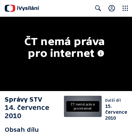
Close
Search
ČT nemá práva 
pro internet
Správy STV
Další díl
ČT nemá práva
14. července
15.
pro internet
července
2010
2010
Obsah dílu