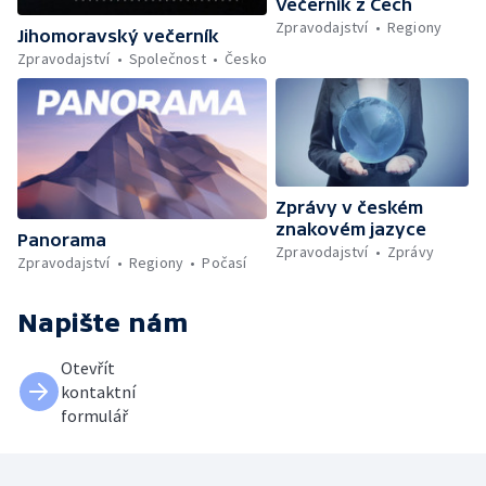
Večerník z Čech
Zpravodajství
Regiony
Jihomoravský večerník
Zpravodajství
Společnost
Česko
Zprávy v českém
znakovém jazyce
Panorama
Zpravodajství
Zprávy
Zpravodajství
Regiony
Počasí
Napište nám
Otevřít
kontaktní
formulář