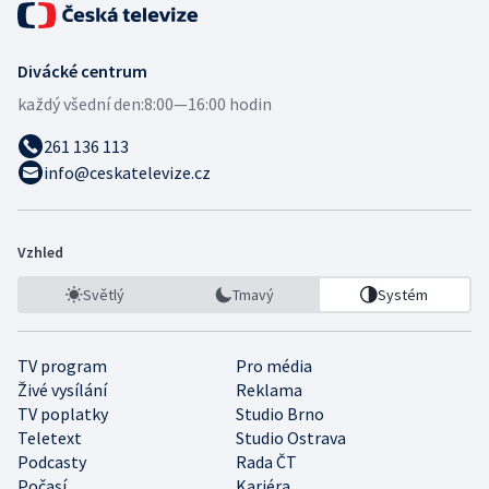
Divácké centrum
každý všední den:
8:00—16:00 hodin
261 136 113
info@ceskatelevize.cz
Vzhled
Světlý
Tmavý
Systém
TV program
Pro média
Živé vysílání
Reklama
TV poplatky
Studio Brno
Teletext
Studio Ostrava
Podcasty
Rada ČT
Počasí
Kariéra