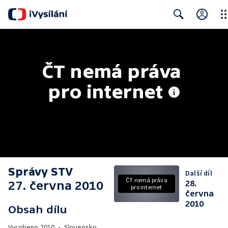
Clo
Search
ČT nemá práva 
pro internet
Správy STV
Další díl
ČT nemá práva
27. června 2010
28.
pro internet
června
2010
Obsah dílu
Vyrobeno
2010
•
Slovensko