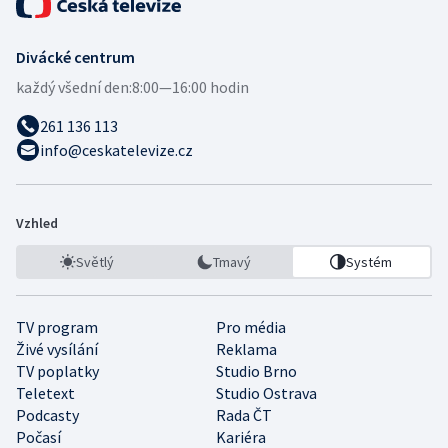
Divácké centrum
každý všední den:
8:00—16:00 hodin
261 136 113
info@ceskatelevize.cz
Vzhled
Světlý
Tmavý
Systém
TV program
Pro média
Živé vysílání
Reklama
TV poplatky
Studio Brno
Teletext
Studio Ostrava
Podcasty
Rada ČT
Počasí
Kariéra