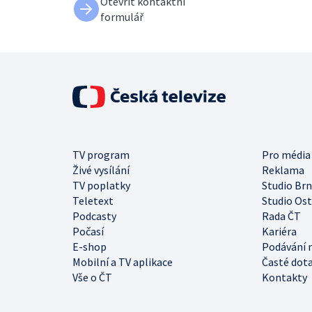
Otevřít kontaktní
formulář
TV program
Pro média
Živé vysílání
Reklama
TV poplatky
Studio Br
Teletext
Studio Os
Podcasty
Rada ČT
Počasí
Kariéra
E-shop
Podávání 
Mobilní a TV aplikace
Časté dot
Vše o ČT
Kontakty