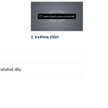
ČT nemá práva pro internet
2. května 2010
telné díly.