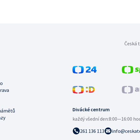
Česká t
no
trava
Divácké centrum
námětů
azy
každý všední den:
8:00—16:00 ho
261 136 113
info@ceskate