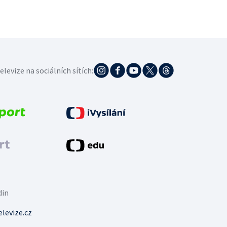
elevize na sociálních sítích:
din
levize.cz