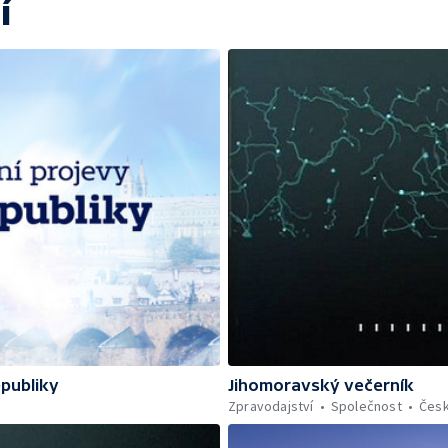
í
epubliky
Jihomoravský večerník
Zpravodajství
Společnost
Čes