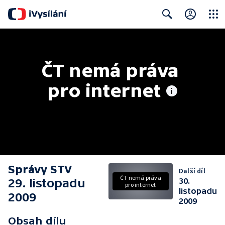
Close
Search
ČT nemá práva 
pro internet
Správy STV
Další díl
ČT nemá práva
29. listopadu
30.
pro internet
listopadu
2009
2009
Obsah dílu