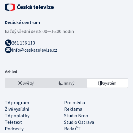
Divácké centrum
každý všední den:
8:00—16:00 hodin
261 136 113
info@ceskatelevize.cz
Vzhled
Světlý
Tmavý
Systém
TV program
Pro média
Živé vysílání
Reklama
TV poplatky
Studio Brno
Teletext
Studio Ostrava
Podcasty
Rada ČT