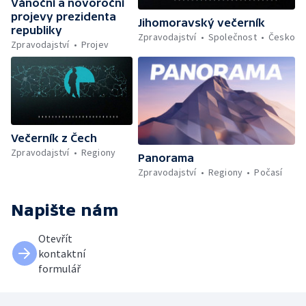
Vánoční a novoroční
projevy prezidenta
Jihomoravský večerník
republiky
Zpravodajství
Společnost
Česko
Zpravodajství
Projev
Večerník z Čech
Zpravodajství
Regiony
Panorama
Zpravodajství
Regiony
Počasí
Napište nám
Otevřít
kontaktní
formulář