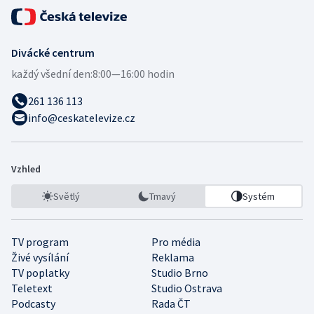
Divácké centrum
každý všední den:
8:00—16:00 hodin
261 136 113
info@ceskatelevize.cz
Vzhled
Světlý
Tmavý
Systém
TV program
Pro média
Živé vysílání
Reklama
TV poplatky
Studio Brno
Teletext
Studio Ostrava
Podcasty
Rada ČT