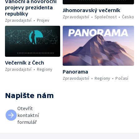
Vánoční a novoroční
projevy prezidenta
Jihomoravský večerník
republiky
Zpravodajství
Společnost
Česko
Zpravodajství
Projev
Večerník z Čech
Zpravodajství
Regiony
Panorama
Zpravodajství
Regiony
Počasí
Napište nám
Otevřít
kontaktní
formulář