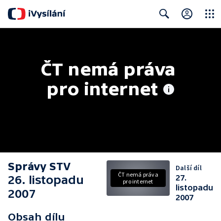
Close
Search
ČT nemá práva 
pro internet
Správy STV
Další díl
ČT nemá práva
26. listopadu
27.
pro internet
listopadu
2007
2007
Obsah dílu