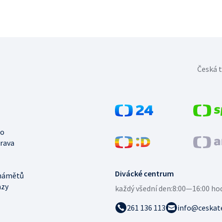
Česká t
no
trava
Divácké centrum
námětů
azy
každý všední den:
8:00—16:00 ho
261 136 113
info@ceskate