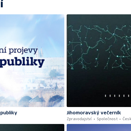
í
epubliky
Jihomoravský večerník
Zpravodajství
Společnost
Čes