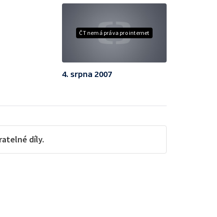
ČT nemá práva pro internet
4. srpna 2007
telné díly.