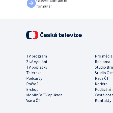
Otevřít kontaktní
formulář
TV program
Pro média
Živé vysílání
Reklama
TV poplatky
Studio Br
Teletext
Studio Os
Podcasty
Rada ČT
Počasí
Kariéra
E-shop
Podávání 
Mobilní a TV aplikace
Časté dot
Vše o ČT
Kontakty