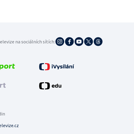
elevize na sociálních sítích:
din
levize.cz