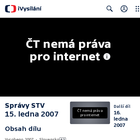
Clo
Search
ČT nemá práva 
pro internet
Správy STV
Další díl
ČT nemá práva
15. ledna 2007
16.
pro internet
ledna
2007
Obsah dílu
Vyrobeno
2007
•
Slovensko