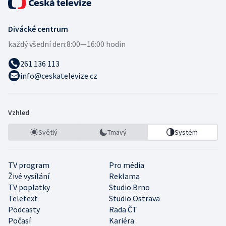
Divácké centrum
každý všední den:
8:00—16:00 hodin
261 136 113
info@ceskatelevize.cz
Vzhled
Světlý
Tmavý
Systém
TV program
Pro média
Živé vysílání
Reklama
TV poplatky
Studio Brno
Teletext
Studio Ostrava
Podcasty
Rada ČT
Počasí
Kariéra