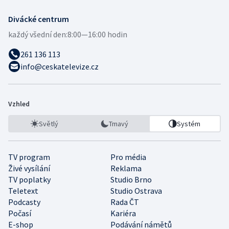
Divácké centrum
každý všední den:
8:00—16:00 hodin
261 136 113
info@ceskatelevize.cz
Vzhled
Světlý
Tmavý
Systém
TV program
Pro média
Živé vysílání
Reklama
TV poplatky
Studio Brno
Teletext
Studio Ostrava
Podcasty
Rada ČT
Počasí
Kariéra
E-shop
Podávání námětů