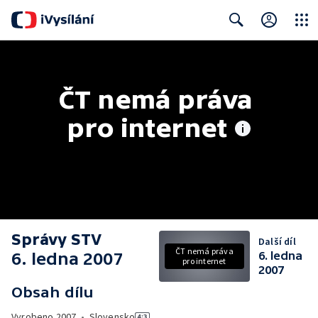
Close
Search
ČT nemá práva 
pro internet
Správy STV
Další díl
ČT nemá práva
6. ledna 2007
6. ledna
pro internet
2007
Obsah dílu
Vyrobeno
2007
•
Slovensko