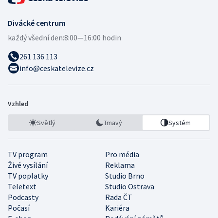
Divácké centrum
každý všední den:
8:00—16:00 hodin
261 136 113
info@ceskatelevize.cz
Vzhled
Světlý
Tmavý
Systém
TV program
Pro média
Živé vysílání
Reklama
TV poplatky
Studio Brno
Teletext
Studio Ostrava
Podcasty
Rada ČT
Počasí
Kariéra