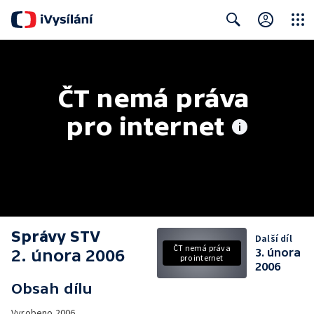
Close
Search
ČT nemá práva 
pro internet
Správy STV
Další díl
ČT nemá práva
2. února 2006
3. února
pro internet
2006
Obsah dílu
Vyrobeno
2006