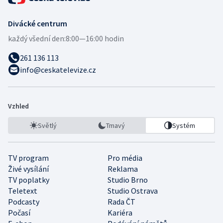
Divácké centrum
každý všední den:
8:00—16:00 hodin
261 136 113
info@ceskatelevize.cz
Vzhled
Světlý
Tmavý
Systém
TV program
Pro média
Živé vysílání
Reklama
TV poplatky
Studio Brno
Teletext
Studio Ostrava
Podcasty
Rada ČT
Počasí
Kariéra