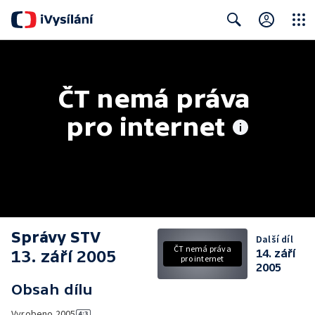
Close
Search
ČT nemá práva 
pro internet
Správy STV
Další díl
ČT nemá práva
13. září 2005
14. září
pro internet
2005
Obsah dílu
Vyrobeno
2005