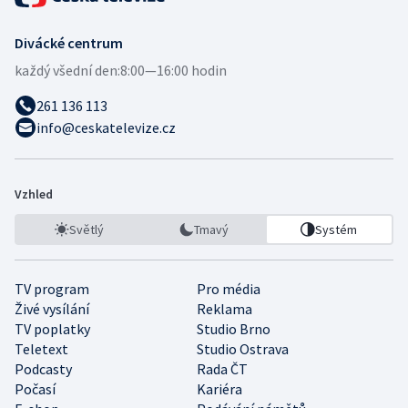
Divácké centrum
každý všední den:
8:00—16:00 hodin
261 136 113
info@ceskatelevize.cz
Vzhled
Světlý
Tmavý
Systém
TV program
Pro média
Živé vysílání
Reklama
TV poplatky
Studio Brno
Teletext
Studio Ostrava
Podcasty
Rada ČT
Počasí
Kariéra