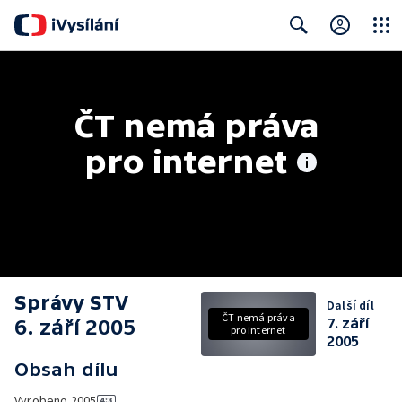
Close
Search
ČT nemá práva 
pro internet
Správy STV
Další díl
ČT nemá práva
6. září 2005
7. září
pro internet
2005
Obsah dílu
Vyrobeno
2005