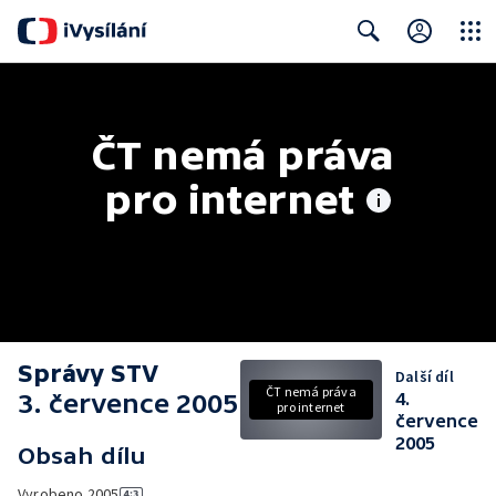
Close
Search
ČT nemá práva 
pro internet
Správy STV
Další díl
ČT nemá práva
3. července 2005
4.
pro internet
července
2005
Obsah dílu
Vyrobeno
2005