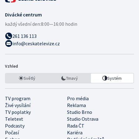
Divácké centrum
každý všední den:
8:00—16:00 hodin
261 136 113
info@ceskatelevize.cz
Vzhled
Světlý
Tmavý
Systém
TV program
Pro média
Živé vysílání
Reklama
TV poplatky
Studio Brno
Teletext
Studio Ostrava
Podcasty
Rada ČT
Počasí
Kariéra