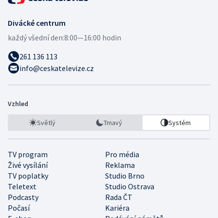
Divácké centrum
každý všední den:
8:00—16:00 hodin
261 136 113
info@ceskatelevize.cz
Vzhled
Světlý
Tmavý
Systém
TV program
Pro média
Živé vysílání
Reklama
TV poplatky
Studio Brno
Teletext
Studio Ostrava
Podcasty
Rada ČT
Počasí
Kariéra