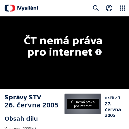
Close
Search
ČT nemá práva 
pro internet
Správy STV
Další díl
ČT nemá práva
26. června 2005
27.
pro internet
června
2005
Obsah dílu
Vyrobeno
2005