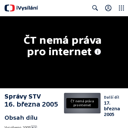
Close
Search
ČT nemá práva 
pro internet
Správy STV
Další díl
ČT nemá práva
16. března 2005
17.
pro internet
března
2005
Obsah dílu
Vyrobeno
2005