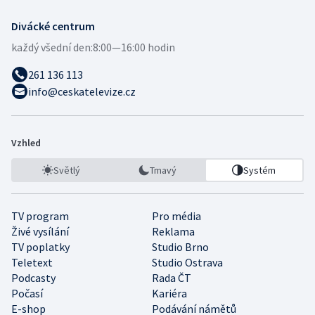
Divácké centrum
každý všední den:
8:00—16:00 hodin
261 136 113
info@ceskatelevize.cz
Vzhled
Světlý
Tmavý
Systém
TV program
Pro média
Živé vysílání
Reklama
TV poplatky
Studio Brno
Teletext
Studio Ostrava
Podcasty
Rada ČT
Počasí
Kariéra
E-shop
Podávání námětů