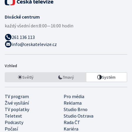
Divácké centrum
každý všední den:
8:00—16:00 hodin
261 136 113
info@ceskatelevize.cz
Vzhled
Světlý
Tmavý
Systém
TV program
Pro média
Živé vysílání
Reklama
TV poplatky
Studio Brno
Teletext
Studio Ostrava
Podcasty
Rada ČT
Počasí
Kariéra