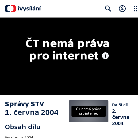
Clo
Search
ČT nemá práva 
pro internet
Správy STV
Další díl
ČT nemá práva
1. června 2004
2.
pro internet
června
2004
Obsah dílu
Vyrobeno
2004