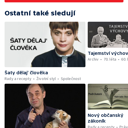
Ostatní také sledují
Tajemství výcho
Archiv
70. léta
60. 
Šaty dělaj' člověka
Rady a recepty
Životní styl
Společnost
Nový občanský
zákoník
Rady a recepty
Práv