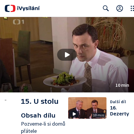
Clo
Search
10 min
15. U stolu
Další díl
16.
Dezerty
Obsah dílu
10 min
Pozveme-li si domů
přátele