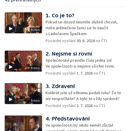
1. Co je to?
Pokud se dosud neumíte slušně chovat,
máte jedinečnou šanci se to naučit
9 min
s Ladislavem Špačkem.
Poslední vysílání
30. 6. 2026
na ČT1
2. Nejsme si rovni
Společenské pravidlo číslo jedna zní:
Ve společnosti si nejsme všichni rovni.
9 min
Poslední vysílání
1. 7. 2026
na ČT1
3. Zdravení
Kolikrát jste už někomu podali ruku? Že to
ani nespočítáte? A bylo to vždy správně?
9 min
Poslední vysílání
2. 7. 2026
na ČT1
4. Představování
Ve společnosti by nikdo neměl zůstat