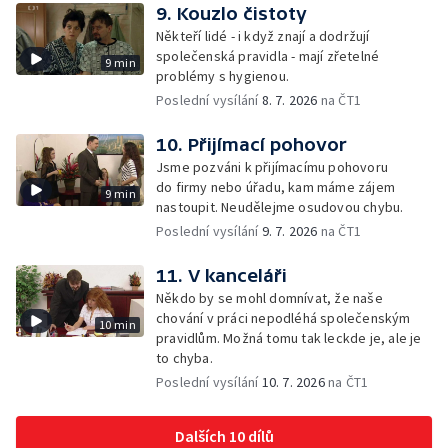
9. Kouzlo čistoty
Někteří lidé - i když znají a dodržují
společenská pravidla - mají zřetelné
9 min
problémy s hygienou.
Poslední vysílání
8. 7. 2026
na ČT1
10. Přijímací pohovor
Jsme pozváni k přijímacímu pohovoru
do firmy nebo úřadu, kam máme zájem
9 min
nastoupit. Neudělejme osudovou chybu.
Poslední vysílání
9. 7. 2026
na ČT1
11. V kanceláři
Někdo by se mohl domnívat, že naše
chování v práci nepodléhá společenským
10 min
pravidlům. Možná tomu tak leckde je, ale je
to chyba.
Poslední vysílání
10. 7. 2026
na ČT1
Dalších 10 dílů