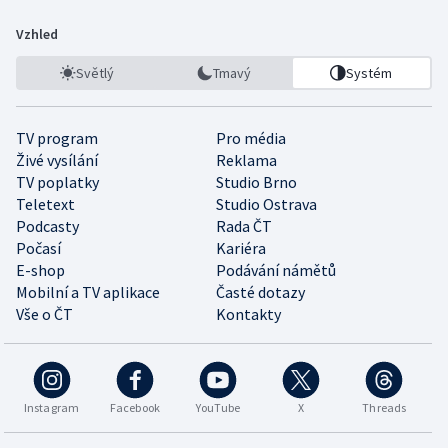
Vzhled
Světlý
Tmavý
Systém
TV program
Pro média
Živé vysílání
Reklama
TV poplatky
Studio Brno
Teletext
Studio Ostrava
Podcasty
Rada ČT
Počasí
Kariéra
E-shop
Podávání námětů
Mobilní a TV aplikace
Časté dotazy
Vše o ČT
Kontakty
Instagram
Facebook
YouTube
X
Threads