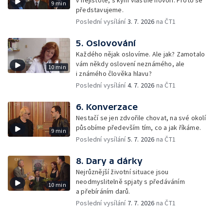
v nejistotě, s kým vlastně hovoří. Proto se
9 min
představujeme.
Poslední vysílání
3. 7. 2026
na ČT1
5. Oslovování
Každého nějak oslovíme. Ale jak? Zamotalo
vám někdy oslovení neznámého, ale
10 min
i známého člověka hlavu?
Poslední vysílání
4. 7. 2026
na ČT1
6. Konverzace
Nestačí se jen zdvořile chovat, na své okolí
působíme především tím, co a jak říkáme.
9 min
Poslední vysílání
5. 7. 2026
na ČT1
8. Dary a dárky
Nejrůznější životní situace jsou
neodmyslitelně spjaty s předáváním
10 min
a přebíráním darů.
Poslední vysílání
7. 7. 2026
na ČT1