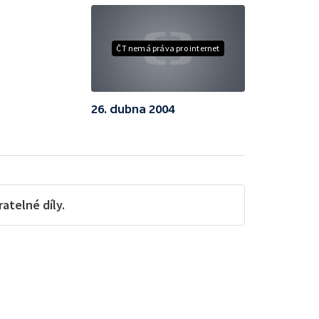
ČT nemá práva pro internet
26. dubna 2004
telné díly.