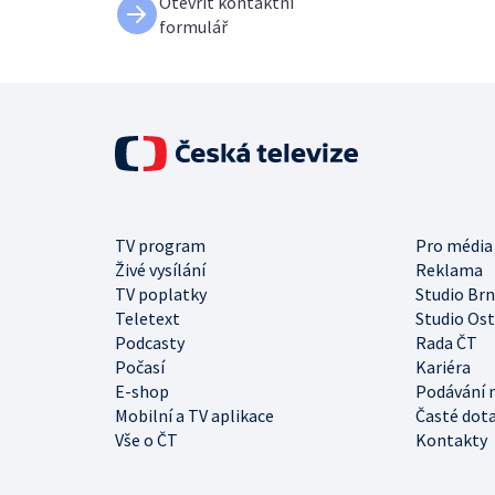
Otevřít kontaktní
formulář
TV program
Pro média
Živé vysílání
Reklama
TV poplatky
Studio Br
Teletext
Studio Os
Podcasty
Rada ČT
Počasí
Kariéra
E-shop
Podávání 
Mobilní a TV aplikace
Časté dot
Vše o ČT
Kontakty