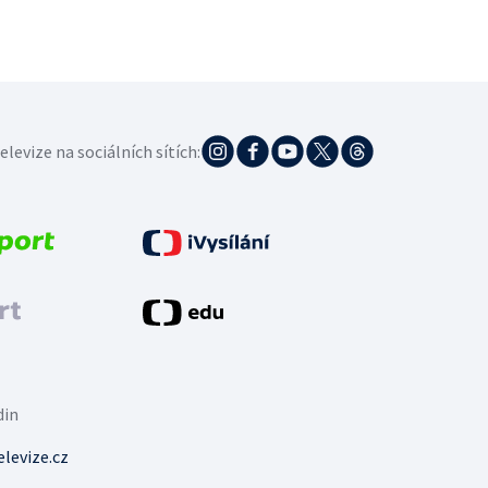
elevize na sociálních sítích:
din
levize.cz