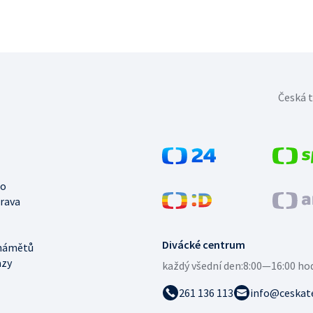
Česká t
no
trava
Divácké centrum
námětů
azy
každý všední den:
8:00—16:00 ho
261 136 113
info@ceskate