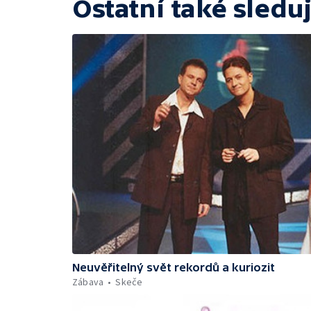
Ostatní také sleduj
Neuvěřitelný svět rekordů a kuriozit
Zábava
Skeče