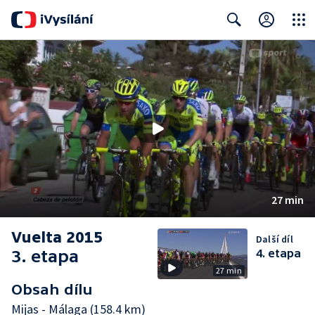
Close
Search
27 min
Vuelta 2015
Další díl
3. etapa
4. etapa
27 min
Obsah dílu
Mijas - Málaga (158.4 km)