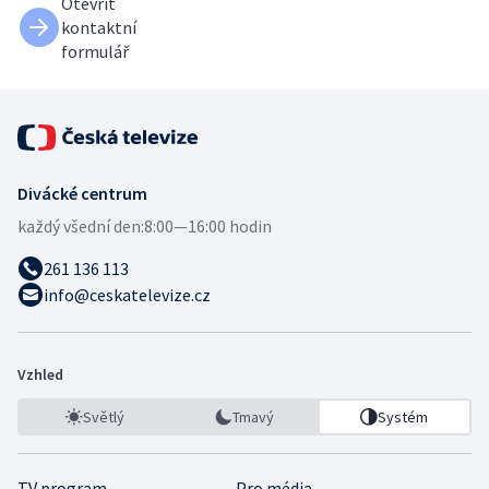
Otevřít
kontaktní
formulář
Divácké centrum
každý všední den:
8:00—16:00 hodin
261 136 113
info@ceskatelevize.cz
Vzhled
Světlý
Tmavý
Systém
TV program
Pro média