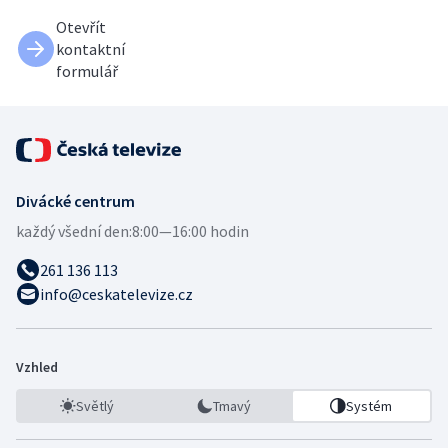
Otevřít
kontaktní
formulář
Divácké centrum
každý všední den:
8:00—16:00 hodin
261 136 113
info@ceskatelevize.cz
Vzhled
Světlý
Tmavý
Systém