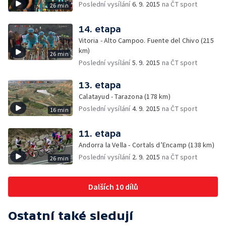
Poslední vysílání
6. 9. 2015
na ČT sport
26 min
14. etapa
Vitoria - Alto Campoo. Fuente del Chivo (215
km)
26 min
Poslední vysílání
5. 9. 2015
na ČT sport
13. etapa
Calatayud - Tarazona (178 km)
Poslední vysílání
4. 9. 2015
na ČT sport
16 min
11. etapa
Andorra la Vella - Cortals d’Encamp (138 km)
Poslední vysílání
2. 9. 2015
na ČT sport
26 min
Dalších 10 dílů
Ostatní také sledují