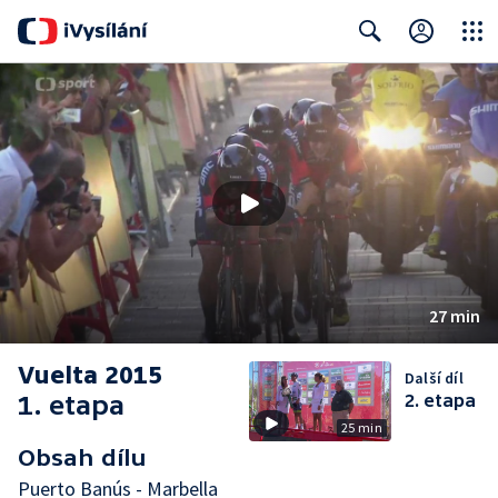
Close
Search
27 min
Vuelta 2015
Další díl
1. etapa
2. etapa
25 min
Obsah dílu
Puerto Banús - Marbella