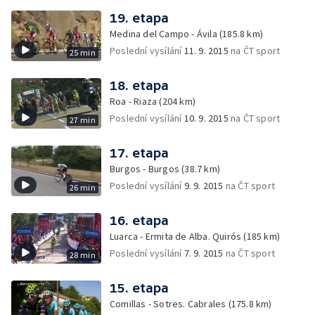
19. etapa
Medina del Campo - Ávila (185.8 km)
Poslední vysílání
11. 9. 2015
na ČT sport
25 min
18. etapa
Roa - Riaza (204 km)
Poslední vysílání
10. 9. 2015
na ČT sport
27 min
17. etapa
Burgos - Burgos (38.7 km)
Poslední vysílání
9. 9. 2015
na ČT sport
26 min
16. etapa
Luarca - Ermita de Alba. Quirós (185 km)
Poslední vysílání
7. 9. 2015
na ČT sport
28 min
15. etapa
Comillas - Sotres. Cabrales (175.8 km)