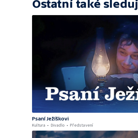
Ostatní také sleduj
Psaní Ježíškovi
Kultura
Divadlo
Představení