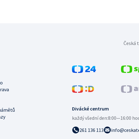
Česká t
no
trava
Divácké centrum
námětů
azy
každý všední den:
8:00—16:00 ho
261 136 113
info@ceskate