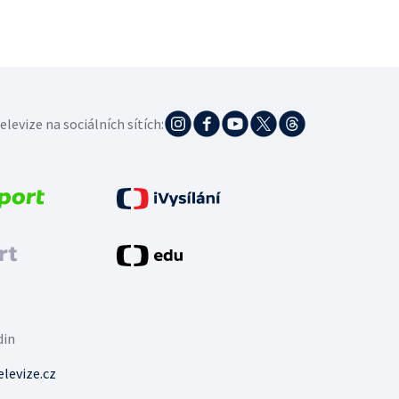
elevize na sociálních sítích:
din
levize.cz