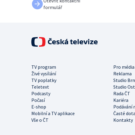
Otevřít kontaktní
formulář
TV program
Pro média
Živé vysílání
Reklama
TV poplatky
Studio Br
Teletext
Studio Os
Podcasty
Rada ČT
Počasí
Kariéra
E-shop
Podávání 
Mobilní a TV aplikace
Časté dot
Vše o ČT
Kontakty