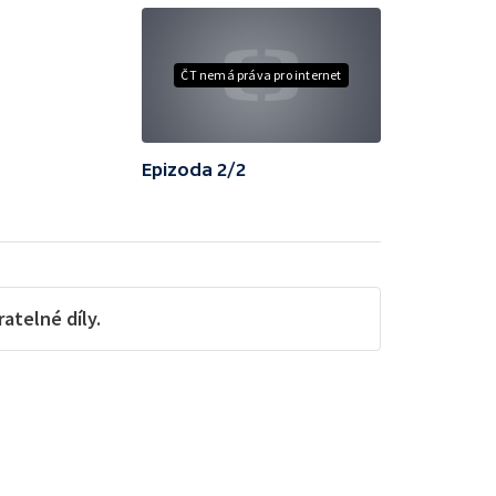
ČT nemá práva pro internet
Epizoda 2/2
telné díly.