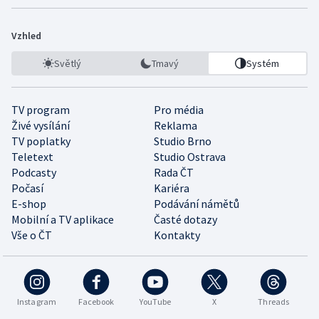
Vzhled
Světlý
Tmavý
Systém
TV program
Pro média
Živé vysílání
Reklama
TV poplatky
Studio Brno
Teletext
Studio Ostrava
Podcasty
Rada ČT
Počasí
Kariéra
E-shop
Podávání námětů
Mobilní a TV aplikace
Časté dotazy
Vše o ČT
Kontakty
Instagram
Facebook
YouTube
X
Threads