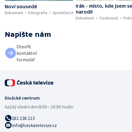
Irák - místo, kde jsem s
Noví sousedé
narodil
Dokument
Etnografie
Společnost
Dokument
Osobnosti
Polit
Napište nám
Otevřít
kontaktní
formulář
Divácké centrum
každý všední den:
8:00—16:00 hodin
261 136 113
info@ceskatelevize.cz