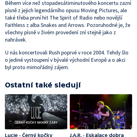
Během více než stopadesátiminutového koncertu zazní
písně z jejich legendárního opusu Moving Pictures, ale
také třeba první hit The Spirit of Radio nebo novější
Faithless z alba Snakes and Arrows. Pozoruhodné je, že
všechny písně v živém provedení zní stejně jako z
nahrávek.
U nás koncertovali Rush poprvé v roce 2004. Tehdy šlo
o jediné vystoupení v bývalé východní Evropě a o akci
byl proto mimořádný zájem.
Ostatní také sledují
Lucie - Černý kočky
J.A.R. - Eskalace dobra