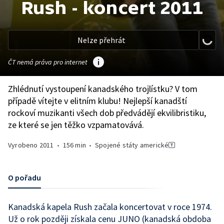
Rush - koncert 2011
Nelze přehrát
ČT nemá práva pro internet
Zhlédnutí vystoupení kanadského trojlístku? V tom
případě vítejte v elitním klubu! Nejlepší kanadští
rockoví muzikanti všech dob předvádějí ekvilibristiku,
ze které se jen těžko vzpamatovává.
Vyrobeno
2011
•
156 min
•
Spojené státy americké
O pořadu
Kanadská kapela Rush začala koncertovat v roce 1974.
Už o rok později získala cenu JUNO (kanadská obdoba