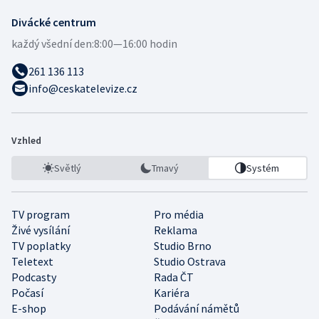
Divácké centrum
každý všední den:
8:00—16:00 hodin
261 136 113
info@ceskatelevize.cz
Vzhled
Světlý
Tmavý
Systém
TV program
Pro média
Živé vysílání
Reklama
TV poplatky
Studio Brno
Teletext
Studio Ostrava
Podcasty
Rada ČT
Počasí
Kariéra
E-shop
Podávání námětů