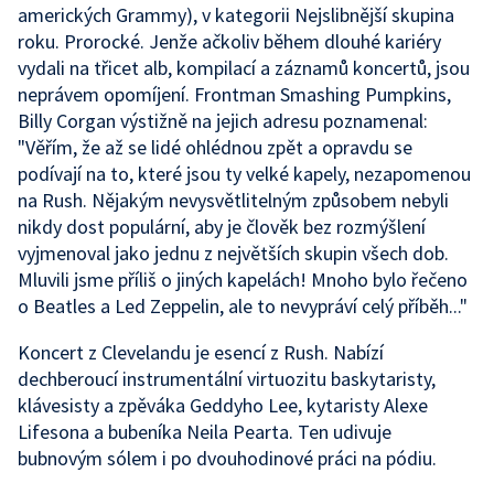
amerických Grammy), v kategorii Nejslibnější skupina
roku. Prorocké. Jenže ačkoliv během dlouhé kariéry
vydali na třicet alb, kompilací a záznamů koncertů, jsou
neprávem opomíjení. Frontman Smashing Pumpkins,
Billy Corgan výstižně na jejich adresu poznamenal:
"Věřím, že až se lidé ohlédnou zpět a opravdu se
podívají na to, které jsou ty velké kapely, nezapomenou
na Rush. Nějakým nevysvětlitelným způsobem nebyli
nikdy dost populární, aby je člověk bez rozmýšlení
vyjmenoval jako jednu z největších skupin všech dob.
Mluvili jsme příliš o jiných kapelách! Mnoho bylo řečeno
o Beatles a Led Zeppelin, ale to nevypráví celý příběh..."
Koncert z Clevelandu je esencí z Rush. Nabízí
dechberoucí instrumentální virtuozitu baskytaristy,
klávesisty a zpěváka Geddyho Lee, kytaristy Alexe
Lifesona a bubeníka Neila Pearta. Ten udivuje
bubnovým sólem i po dvouhodinové práci na pódiu.