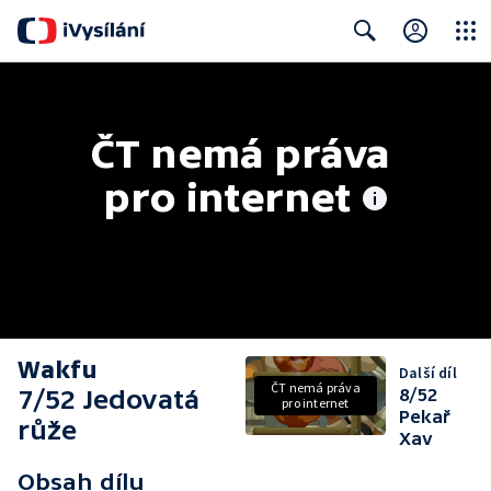
Close
Search
ČT nemá práva 
pro internet
Wakfu
Další díl
ČT nemá práva
7/52 Jedovatá
8/52
pro internet
Pekař
růže
Xav
Obsah dílu