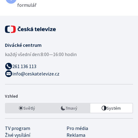
formulář
Divácké centrum
každý všední den:
8:00—16:00 hodin
261 136 113
info@ceskatelevize.cz
Vzhled
Světlý
Tmavý
Systém
TV program
Pro média
Živé vysílání
Reklama