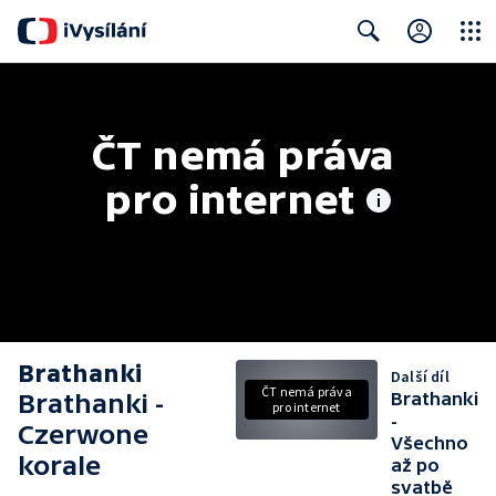
Close
Search
ČT nemá práva 
pro internet
Brathanki
Další díl
ČT nemá práva
Brathanki -
Brathanki
pro internet
-
Czerwone
Všechno
korale
až po
svatbě