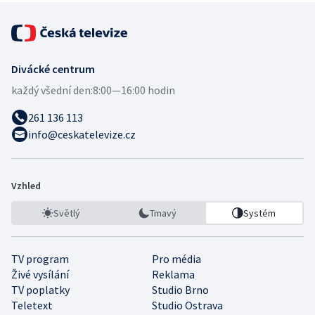
Divácké centrum
každý všední den:
8:00—16:00 hodin
261 136 113
info@ceskatelevize.cz
Vzhled
Světlý
Tmavý
Systém
TV program
Pro média
Živé vysílání
Reklama
TV poplatky
Studio Brno
Teletext
Studio Ostrava