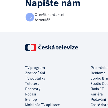
Napište nám
Otevřít kontaktní
formulář
TV program
Pro média
Živé vysílání
Reklama
TV poplatky
Studio Br
Teletext
Studio Os
Podcasty
Rada ČT
Počasí
Kariéra
E-shop
Podávání 
Mobilní a TV aplikace
Časté dot