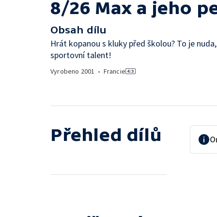
8/26 Max a jeho p
Obsah dílu
Hrát kopanou s kluky před školou? To je nuda
sportovní talent!
Vyrobeno
2001
•
Francie
Přehled dílů
O