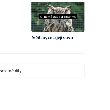
ČT nemá práva pro internet
9/26 Joyce a její sova
telné díly.