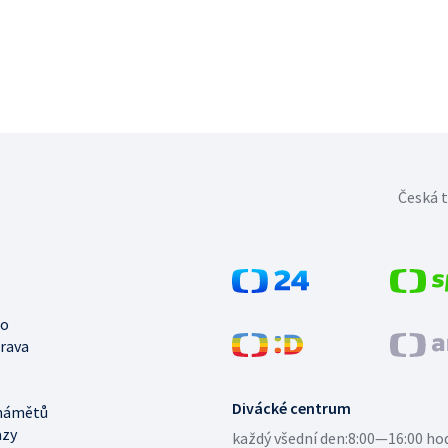
Česká t
no
trava
Divácké centrum
námětů
azy
každý všední den:
8:00—16:00 ho