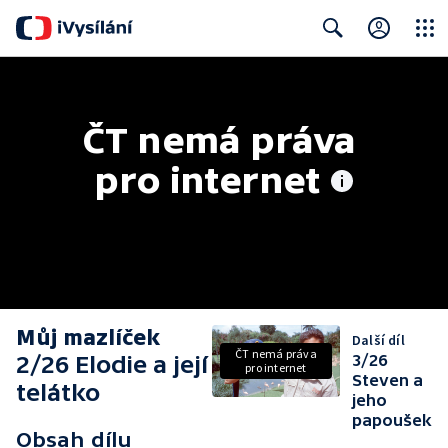
Close
Search
ČT nemá práva 
pro internet
Můj mazlíček
Další díl
ČT nemá práva
2/26 Elodie a její
3/26
pro internet
Steven a
telátko
jeho
papoušek
Obsah dílu