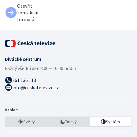
Otevřít
kontaktní
formulář
Divácké centrum
každý všední den:
8:00—16:00 hodin
261 136 113
info@ceskatelevize.cz
Vzhled
Světlý
Tmavý
Systém