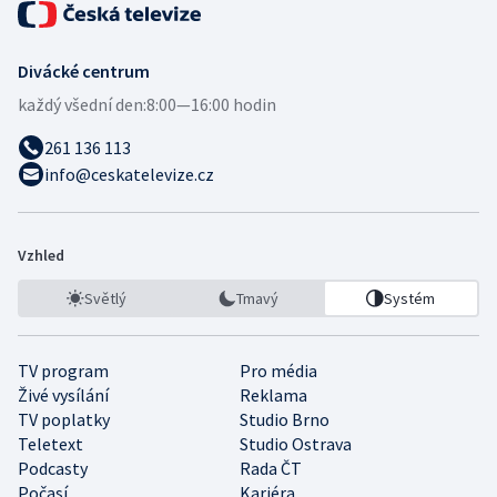
Divácké centrum
každý všední den:
8:00—16:00 hodin
261 136 113
info@ceskatelevize.cz
Vzhled
Světlý
Tmavý
Systém
TV program
Pro média
Živé vysílání
Reklama
TV poplatky
Studio Brno
Teletext
Studio Ostrava
Podcasty
Rada ČT
Počasí
Kariéra