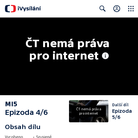
Close
Search
ČT nemá práva 
pro internet
MI5
Další díl
ČT nemá práva
Epizoda 4/6
Epizoda
pro internet
5/6
Obsah dílu
Vyrobeno
•
Spojené