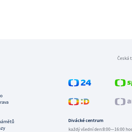
Česká t
no
trava
Divácké centrum
námětů
azy
každý všední den:
8:00—16:00 ho