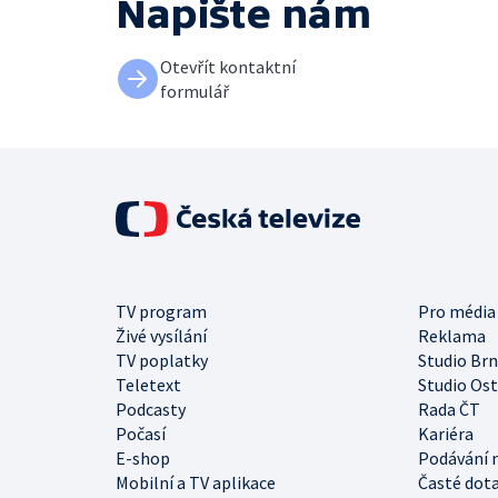
Napište nám
Otevřít kontaktní
formulář
TV program
Pro média
Živé vysílání
Reklama
TV poplatky
Studio Br
Teletext
Studio Os
Podcasty
Rada ČT
Počasí
Kariéra
E-shop
Podávání 
Mobilní a TV aplikace
Časté dot