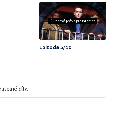
ČT nemá práva pro internet
Epizoda 5/10
telné díly.