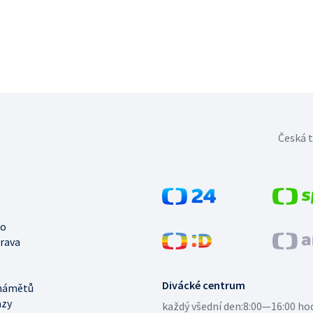
Česká t
no
trava
Divácké centrum
námětů
azy
každý všední den:
8:00—16:00 ho