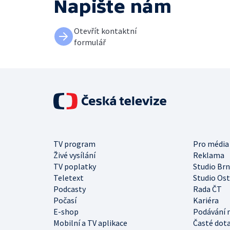
Napište nám
Otevřít kontaktní
formulář
TV program
Pro média
Živé vysílání
Reklama
TV poplatky
Studio Br
Teletext
Studio Os
Podcasty
Rada ČT
Počasí
Kariéra
E-shop
Podávání 
Mobilní a TV aplikace
Časté dot