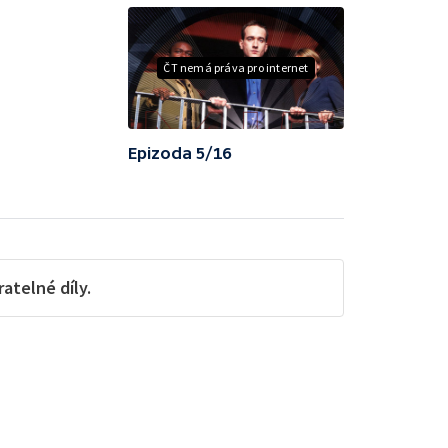
ČT nemá práva pro internet
Epizoda 5/16
telné díly.