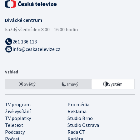
Divácké centrum
každý všední den:
8:00—16:00 hodin
261 136 113
info@ceskatelevize.cz
Vzhled
Světlý
Tmavý
Systém
TV program
Pro média
Živé vysílání
Reklama
TV poplatky
Studio Brno
Teletext
Studio Ostrava
Podcasty
Rada ČT
Počasí
Kariéra