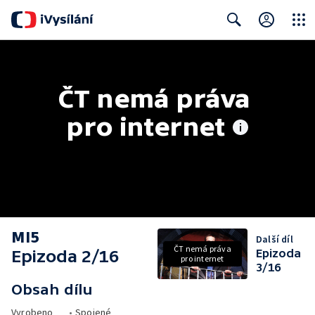
Close
Search
ČT nemá práva 
pro internet
MI5
Další díl
ČT nemá práva
Epizoda 2/16
Epizoda
pro internet
3/16
Obsah dílu
Vyrobeno
•
Spojené