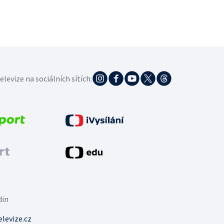
elevize na sociálních sítích:
din
levize.cz