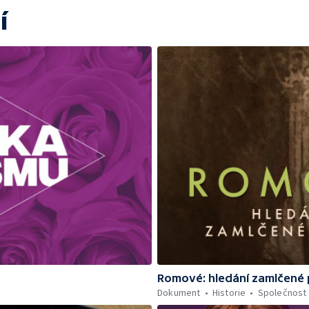
í
Romové: hledání zamlčené 
Dokument
Historie
Společnost