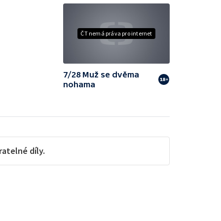
ČT nemá práva pro internet
7/28 Muž se dvěma
nohama
telné díly.