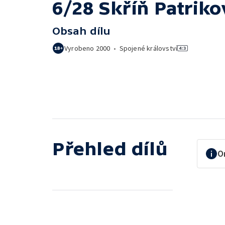
6/28 Skříň Patriko
Obsah dílu
Vyrobeno
2000
•
Spojené království
Přehled dílů
O