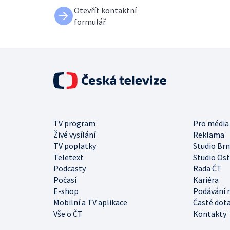
Otevřít kontaktní
formulář
TV program
Pro média
Živé vysílání
Reklama
TV poplatky
Studio Br
Teletext
Studio Os
Podcasty
Rada ČT
Počasí
Kariéra
E-shop
Podávání 
Mobilní a TV aplikace
Časté dot
Vše o ČT
Kontakty