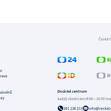
Česká t
no
trava
Divácké centrum
námětů
azy
každý všední den:
8:00—16:00 ho
261 136 113
info@ceskate