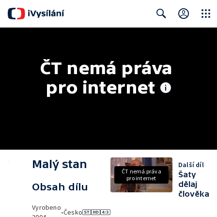
Close
Search
ČT nemá práva 
pro internet
Malý stan
Další díl
ČT nemá práva
Šaty
pro internet
dělaj
Obsah dílu
člověka
Vyrobeno
•
Česko