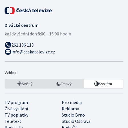
Divácké centrum
každý všední den:
8:00—16:00 hodin
261 136 113
info@ceskatelevize.cz
Vzhled
Světlý
Tmavý
Systém
TV program
Pro média
Živé vysílání
Reklama
TV poplatky
Studio Brno
Teletext
Studio Ostrava
Podcasty
Rada ČT