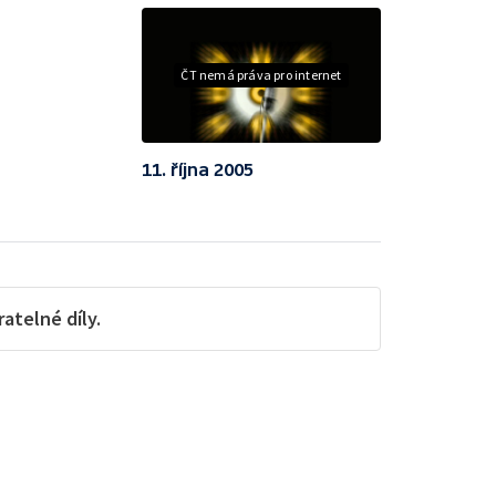
ČT nemá práva pro internet
11. října 2005
telné díly.