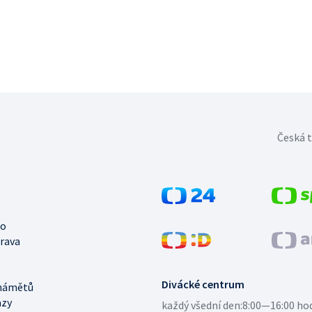
Česká t
no
trava
Divácké centrum
námětů
azy
každý všední den:
8:00—16:00 ho