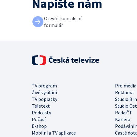
Napište nám
Otevřít kontaktní
formulář
TV program
Pro média
Živé vysílání
Reklama
TV poplatky
Studio Br
Teletext
Studio Os
Podcasty
Rada ČT
Počasí
Kariéra
E-shop
Podávání 
Mobilní a TV aplikace
Časté dot