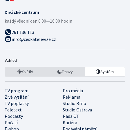
Divácké centrum
každý všední den:
8:00—16:00 hodin
261 136 113
info@ceskatelevize.cz
Vzhled
Světlý
Tmavý
Systém
TV program
Pro média
Živé vysílání
Reklama
TV poplatky
Studio Brno
Teletext
Studio Ostrava
Podcasty
Rada ČT
Počasí
Kariéra
E-shop
Podávání námětů