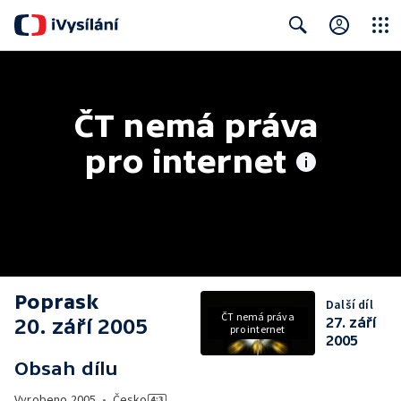
Close
Search
ČT nemá práva 
pro internet
Poprask
Další díl
ČT nemá práva
20. září 2005
27. září
pro internet
2005
Obsah dílu
Vyrobeno
2005
•
Česko