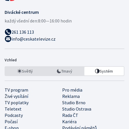
Divácké centrum
každý všední den:
8:00—16:00 hodin
261 136 113
info@ceskatelevize.cz
Vzhled
Světlý
Tmavý
Systém
TV program
Pro média
Živé vysílání
Reklama
TV poplatky
Studio Brno
Teletext
Studio Ostrava
Podcasty
Rada ČT
Počasí
Kariéra
E-shop
Podávání námětů