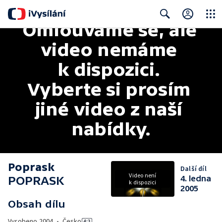
Omlouváme se, ale 
Close
Search
video nemáme 
k dispozici. 
Vyberte si prosím 
jiné video z naší 
nabídky.
Poprask
Další díl
Video není
POPRASK
4. ledna
k dispozici
2005
Obsah dílu
Vyrobeno
2004
•
Česko