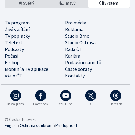
Světlý
Tmavý
Systém
TV program
Pro média
Živé vysílání
Reklama
TV poplatky
Studio Brno
Teletext
Studio Ostrava
Podcasty
Rada ČT
Počasí
Kariéra
E-shop
Podávání námětů
Mobilní a TV aplikace
Časté dotazy
Vše o ČT
Kontakty
Instagram
Facebook
YouTube
X
Threads
© Česká televize
•
•
English
Ochrana soukromí
Přístupnost