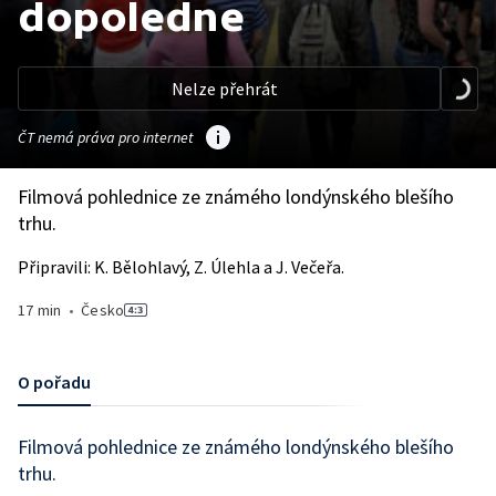
dopoledne
Nelze přehrát
ČT nemá práva pro internet
Filmová pohlednice ze známého londýnského blešího
trhu.
Připravili: K. Bělohlavý, Z. Úlehla a J. Večeřa.
17 min
•
Česko
O pořadu
Filmová pohlednice ze známého londýnského blešího
trhu.