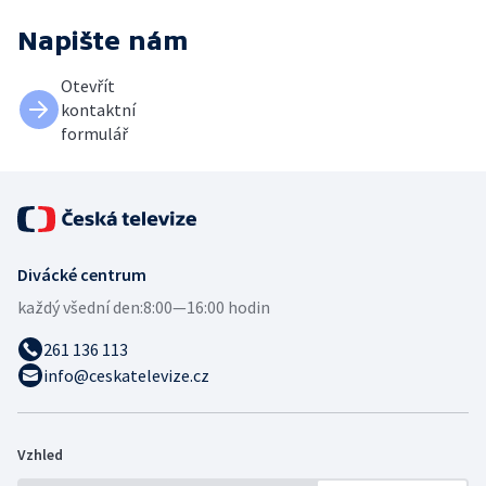
Napište nám
Otevřít
kontaktní
formulář
Divácké centrum
každý všední den:
8:00—16:00 hodin
261 136 113
info@ceskatelevize.cz
Vzhled