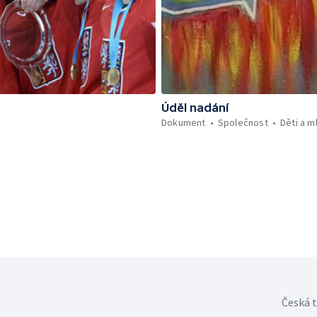
Úděl nadání
Dokument
Společnost
Děti a m
Česká t