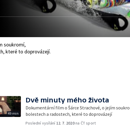
ím soukromí,
, které to doprovázejí.
Dvě minuty mého života
Dokumentární film o Šárce Strachové, o jejím soukr
49 min
bolestech a radostech, které to doprovázejí
Poslední vysílání
12. 7. 2020
na ČT sport