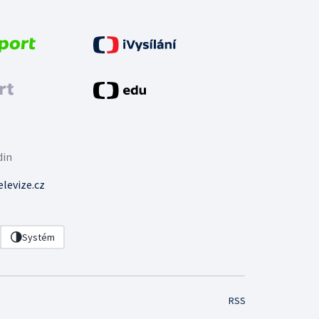
din
levize.cz
Systém
RSS