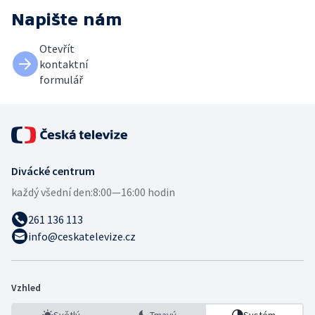
Napište nám
Otevřít
kontaktní
formulář
Divácké centrum
každý všední den:
8:00—16:00 hodin
261 136 113
info@ceskatelevize.cz
Vzhled
Světlý
Tmavý
Systém