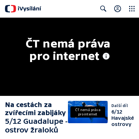
Close
Search
ČT nemá práva 
pro internet
Na cestách za
Další díl
ČT nemá práva
zvířecími zabijáky
6/12
pro internet
Havajské
5/12 Guadalupe -
ostrovy
ostrov žraloků