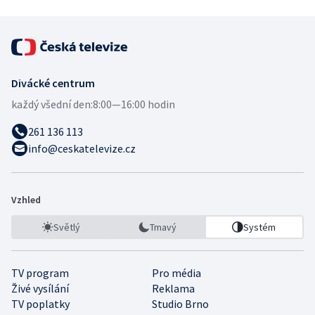
Divácké centrum
každý všední den:
8:00—16:00 hodin
261 136 113
info@ceskatelevize.cz
Vzhled
Světlý
Tmavý
Systém
TV program
Pro média
Živé vysílání
Reklama
TV poplatky
Studio Brno