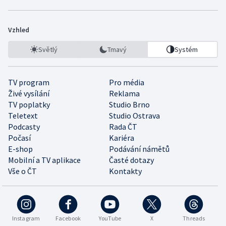
Vzhled
Světlý
Tmavý
Systém
TV program
Pro média
Živé vysílání
Reklama
TV poplatky
Studio Brno
Teletext
Studio Ostrava
Podcasty
Rada ČT
Počasí
Kariéra
E-shop
Podávání námětů
Mobilní a TV aplikace
Časté dotazy
Vše o ČT
Kontakty
Instagram
Facebook
YouTube
X
Threads