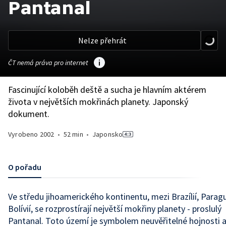
Pantanal
Nelze přehrát
ČT nemá práva pro internet
Fascinující koloběh deště a sucha je hlavním aktérem
života v největších mokřinách planety. Japonský
dokument.
Vyrobeno
2002
•
52 min
•
Japonsko
O pořadu
Ve středu jihoamerického kontinentu, mezi Brazílií, Paragu
Bolívií, se rozprostírají největší mokřiny planety - proslulý
Pantanal. Toto území je symbolem neuvěřitelné hojnosti 