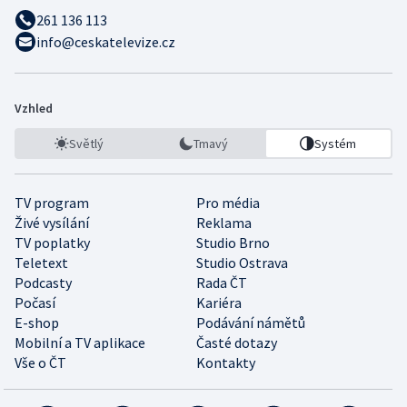
261 136 113
info@ceskatelevize.cz
Vzhled
Světlý
Tmavý
Systém
TV program
Pro média
Živé vysílání
Reklama
TV poplatky
Studio Brno
Teletext
Studio Ostrava
Podcasty
Rada ČT
Počasí
Kariéra
E-shop
Podávání námětů
Mobilní a TV aplikace
Časté dotazy
Vše o ČT
Kontakty