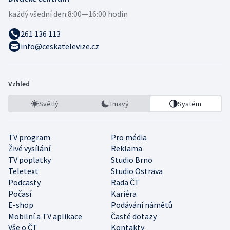
každý všední den:
8:00—16:00 hodin
261 136 113
info@ceskatelevize.cz
Vzhled
Světlý
Tmavý
Systém
TV program
Pro média
Živé vysílání
Reklama
TV poplatky
Studio Brno
Teletext
Studio Ostrava
Podcasty
Rada ČT
Počasí
Kariéra
E-shop
Podávání námětů
Mobilní a TV aplikace
Časté dotazy
Vše o ČT
Kontakty