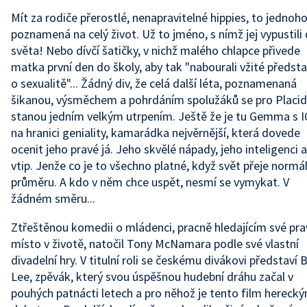
Mít za rodiče přerostlé, nenapravitelné hippies, to jednoh
poznamená na celý život. Už to jméno, s nímž jej vypustili
světa! Nebo dívčí šatičky, v nichž malého chlapce přivede
matka první den do školy, aby tak "nabourali vžité předst
o sexualitě"... Žádný div, že celá další léta, poznamenaná
šikanou, výsměchem a pohrdáním spolužáků se pro Placi
stanou jedním velkým utrpením. Ještě že je tu Gemma s 
na hranici geniality, kamarádka nejvěrnější, která dovede
ocenit jeho pravé já. Jeho skvělé nápady, jeho inteligenci a
vtip. Jenže co je to všechno platné, když svět přeje normál
průměru. A kdo v něm chce uspět, nesmí se vymykat. V
žádném směru...
Ztřeštěnou komedii o mládenci, pracně hledajícím své pra
místo v životě, natočil Tony McNamara podle své vlastní
divadelní hry. V titulní roli se českému divákovi představí 
Lee, zpěvák, který svou úspěšnou hudební dráhu začal v
pouhých patnácti letech a pro něhož je tento film hereck