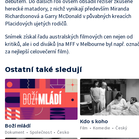
debutem. Do dalších rolí ovšem obsadil režisér zkušené
herecké matadory, z nichž vynikají především Miranda
Richardsonová a Garry McDonald v půvabných kreacích
Placidových ujetých rodičů.
Snímek získal řadu australských filmových cen nejen od
kritiků, ale i od diváků (na MFF v Melbourne byl např. ozna
za nejlepší celovečerní film).
Ostatní také sledují
Kdo s koho
Boží mládí
Film
Komedie
Český
Dokument
Společnost
Česko