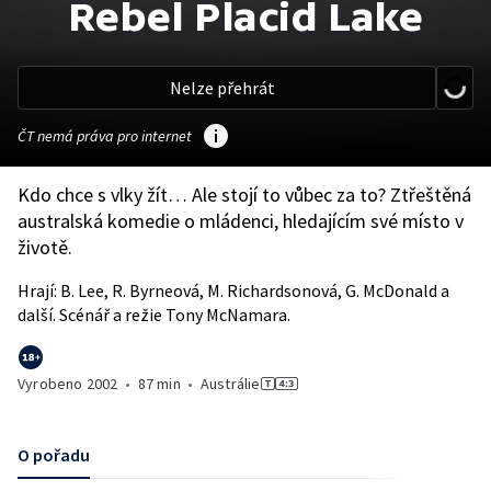
Rebel Placid Lake
Nelze přehrát
ČT nemá práva pro internet
Kdo chce s vlky žít… Ale stojí to vůbec za to? Ztřeštěná
australská komedie o mládenci, hledajícím své místo v
životě.
Hrají: B. Lee, R. Byrneová, M. Richardsonová, G. McDonald a
další. Scénář a režie Tony McNamara.
Vyrobeno
2002
•
87 min
•
Austrálie
O pořadu