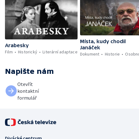
Místa, kudy chodil
Arabesky
Janáček
Film
Historický
Literární adaptace
Dokument
Historie
Osobno
Napište nám
Otevřít
kontaktní
formulář
Divácké centrum