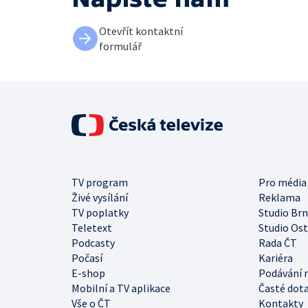
Otevřít kontaktní
formulář
TV program
Pro média
Živé vysílání
Reklama
TV poplatky
Studio Br
Teletext
Studio Os
Podcasty
Rada ČT
Počasí
Kariéra
E-shop
Podávání 
Mobilní a TV aplikace
Časté dot
Vše o ČT
Kontakty