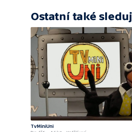
Ostatní také sleduj
TvMiniUni