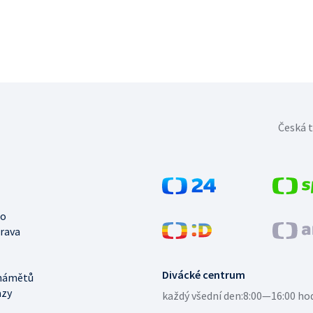
Česká t
no
trava
Divácké centrum
námětů
azy
každý všední den:
8:00—16:00 ho