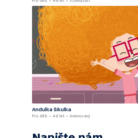
Pro děti
4-6 let
Vzdělávací
Andulka šikulka
Pro děti
4-6 let
Animovaný
Napište nám