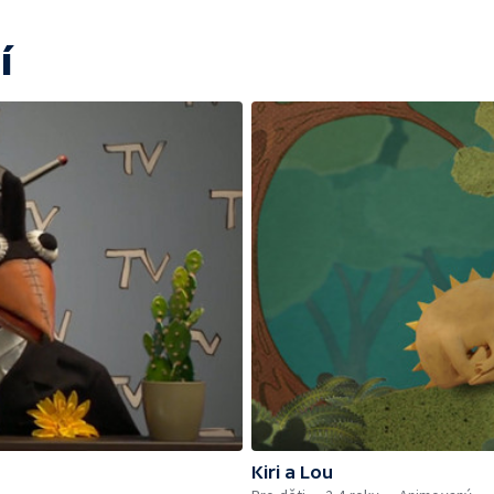
í
Kiri a Lou