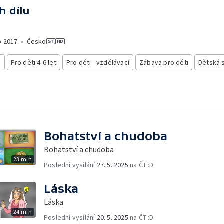
h dílu
o
2017
•
Česko
i
Pro děti 4-6 let
Pro děti - vzdělávací
Zábava pro děti
Dětská 
Bohatství a chudoba
Bohatství a chudoba
23 min
Poslední vysílání
27. 5. 2025
na ČT :D
Láska
Láska
24 min
Poslední vysílání
20. 5. 2025
na ČT :D