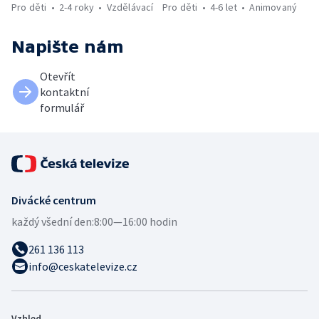
Pro děti
2-4 roky
Vzdělávací
Pro děti
4-6 let
Animovaný
Napište nám
Otevřít
kontaktní
formulář
Divácké centrum
každý všední den:
8:00—16:00 hodin
261 136 113
info@ceskatelevize.cz
Vzhled