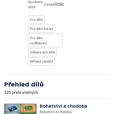
Vyrobeno
•
Česko
2016
Pro děti
Pro děti 4-6 let
Pro děti -
vzdělávací
Zábava pro děti
Dětská soutěž
Přehled dílů
320 přehratelných
Bohatství a chudoba
Bohatství a chudoba