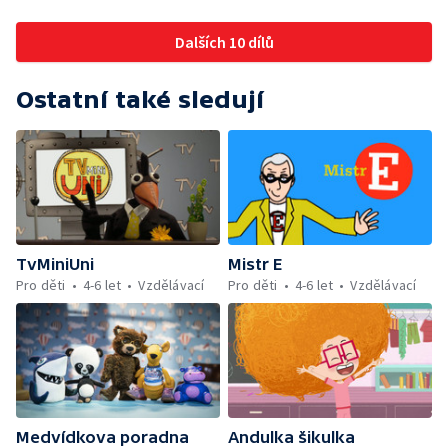
Dalších 10 dílů
Ostatní také sledují
TvMiniUni
Mistr E
Pro děti
4-6 let
Vzdělávací
Pro děti
4-6 let
Vzdělávací
Medvídkova poradna
Andulka šikulka