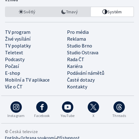
Světlý
Tmavý
Systém
TV program
Pro média
Živé vysílání
Reklama
TV poplatky
Studio Brno
Teletext
Studio Ostrava
Podcasty
Rada ČT
Počasí
Kariéra
E-shop
Podávání námětů
Mobilní a TV aplikace
Časté dotazy
Vše o ČT
Kontakty
Instagram
Facebook
YouTube
X
Threads
© Česká televize
•
•
English
Ochrana soukromí
Přístupnost