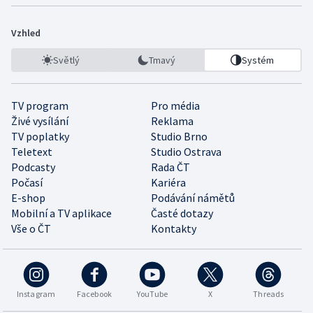
Vzhled
Světlý
Tmavý
Systém
TV program
Pro média
Živé vysílání
Reklama
TV poplatky
Studio Brno
Teletext
Studio Ostrava
Podcasty
Rada ČT
Počasí
Kariéra
E-shop
Podávání námětů
Mobilní a TV aplikace
Časté dotazy
Vše o ČT
Kontakty
Instagram
Facebook
YouTube
X
Threads