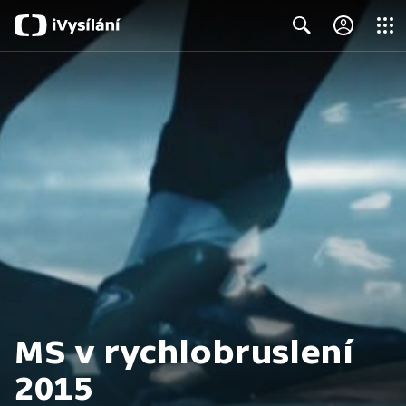
Close
Search
MS v rychlobruslení
2015