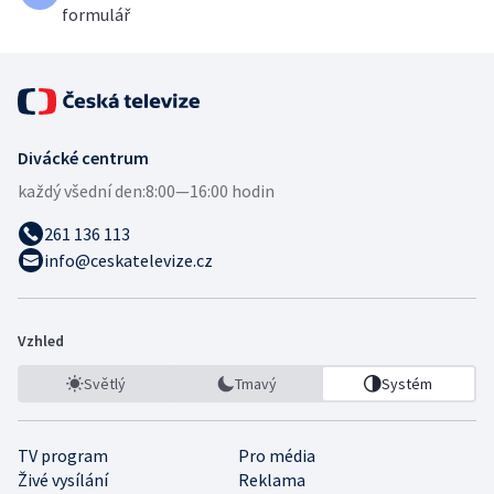
formulář
Divácké centrum
každý všední den:
8:00—16:00 hodin
261 136 113
info@ceskatelevize.cz
Vzhled
Světlý
Tmavý
Systém
TV program
Pro média
Živé vysílání
Reklama