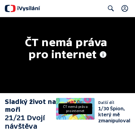
C
Search
ČT nemá práva 
pro internet
Sladký život na
Další díl
ČT nemá práva
moři
1/30 Špion,
pro internet
který mě
21/21 Dvojí
zmanipuloval
návštěva