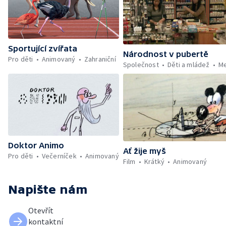
Sportující zvířata
Národnost v pubertě
Pro děti
Animovaný
Zahraniční
Společnost
Děti a mládež
Me
Doktor Animo
Ať žije myš
Pro děti
Večerníček
Animovaný
Film
Krátký
Animovaný
Napište nám
Otevřít
kontaktní