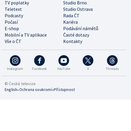
TV poplatky
Studio Brno
Teletext
Studio Ostrava
Podcasty
Rada ČT
Počasí
Kariéra
E-shop
Podávání námětů
Mobilní a TV aplikace
Časté dotazy
Vše o ČT
Kontakty
Instagram
Facebook
YouTube
X
Threads
© Česká televize
•
•
English
Ochrana soukromí
Přístupnost