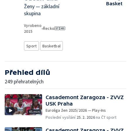
Basket
Ženy — základní
skupina
Vyrobeno
•
Řecko
2015
Sport
Basketbal
Přehled dílů
249 přehratelných
Casademont Zaragoza - ZVVZ
USK Praha
Euroliga žen 2025/2026 — Play-Ins
45 min
Poslední vysílání
25. 2. 2026
na ČT sport
Casademont Zaragoza - ZVVZ