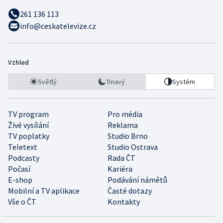
261 136 113
info@ceskatelevize.cz
Vzhled
Světlý
Tmavý
Systém
TV program
Pro média
Živé vysílání
Reklama
TV poplatky
Studio Brno
Teletext
Studio Ostrava
Podcasty
Rada ČT
Počasí
Kariéra
E-shop
Podávání námětů
Mobilní a TV aplikace
Časté dotazy
Vše o ČT
Kontakty