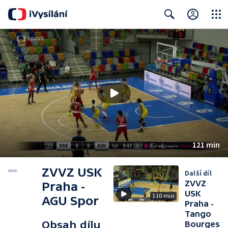
Close
Search
121 min
ZVVZ USK
Další díl
ZVVZ
Praha -
USK
110 min
AGU Spor
Praha -
Tango
Obsah dílu
Bourges